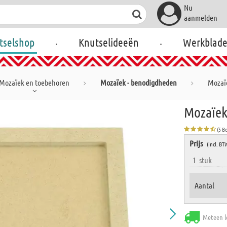
Nu
aanmelden
.
.
tselshop
Knutselideeën
Werkblad
Mozaïek en toebehoren
Mozaïek - benodigdheden
Mozaïe
Mozaïek
(5 B
Prijs
(incl. BT
1
stuk
Aantal
Meteen l