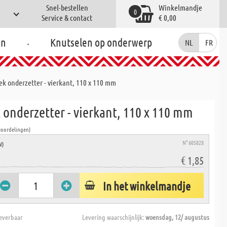
Snel-bestellen
Winkelmandje
0
Service & contact
€ 0,00
.
en
Knutselen op onderwerp
NL
FR
k onderzetter - vierkant, 110 x 110 mm
 onderzetter - vierkant, 110 x 110 mm
eoordelingen)
N° 605828
W)
€ 1,85
In het winkelmandje
everbaar
Levering waarschijnlijk:
woensdag, 12/ augustus