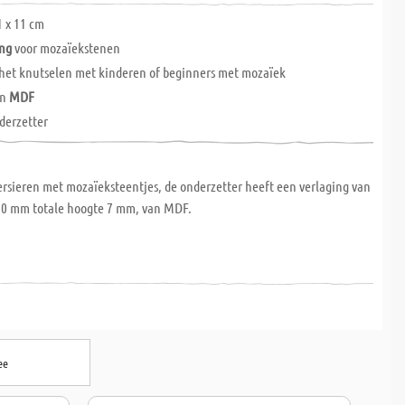
1 x 11 cm
ing
voor mozaïekstenen
 het knutselen met kinderen of beginners met mozaïek
an
MDF
derzetter
ersieren met mozaïeksteentjes, de onderzetter heeft een verlaging van
10 mm totale hoogte 7 mm, van MDF.
ee