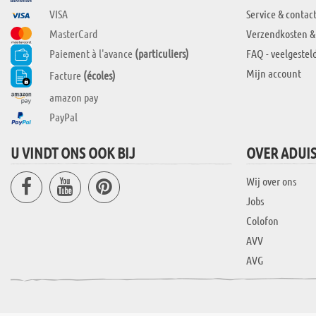
VISA
Service & contac
MasterCard
Verzendkosten &
Paiement à l'avance
(particuliers)
FAQ - veelgestel
Mijn account
Facture
(écoles)
amazon pay
PayPal
U VINDT ONS OOK BIJ
OVER ADUI
Wij over ons
Jobs
Colofon
AVV
AVG