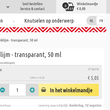
Snel-bestellen
Winkelmandje
0
Service & contact
€ 0,00
.
en
Knutselen op onderwerp
NL
FR
klijm - transparant, 50 ml
ijm - transparant, 50 ml
eoordelingen)
N° 606738
W)
€ 5,05
(100ml = € 10,10)
In het winkelmandje
everbaar
Levering waarschijnlijk:
donderdag, 13/ augustus