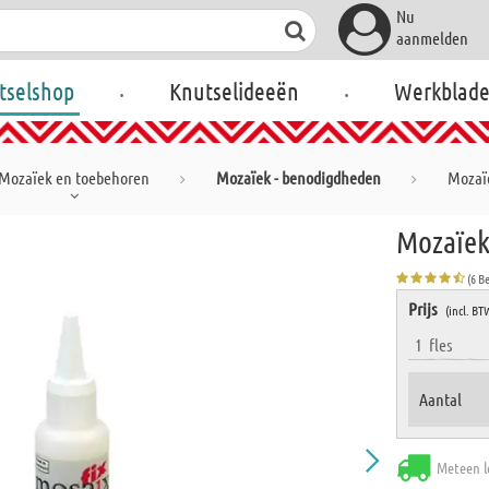
Nu
aanmelden
.
.
tselshop
Knutselideeën
Werkblad
Mozaïek en toebehoren
Mozaïek - benodigdheden
Mozaïe
Mozaïekl
(6 B
Prijs
(incl. BT
1
fles
Aantal
Meteen l