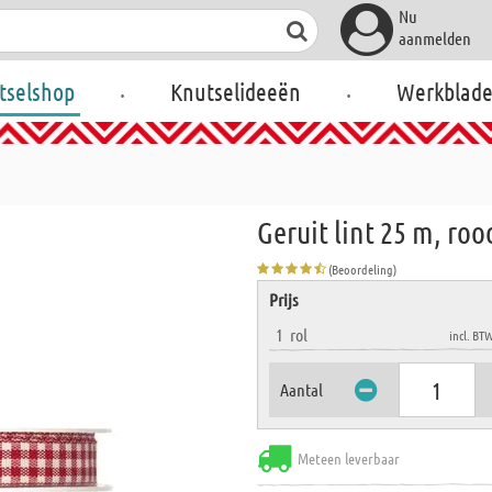
Nu
aanmelden
.
.
tselshop
Knutselideeën
Werkblad
Geruit lint 25 m, roo
(Beoordeling)
Prijs
1
rol
incl. BT
Aantal
Meteen leverbaar