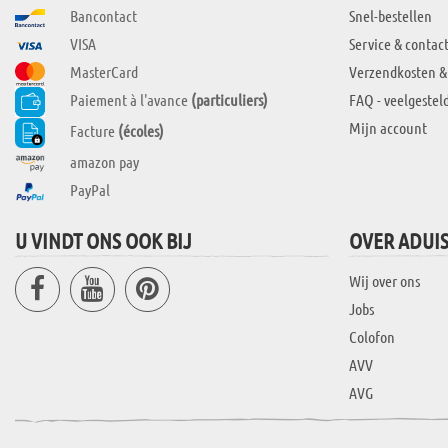
Bancontact
Snel-bestellen
VISA
Service & contac
MasterCard
Verzendkosten &
Paiement à l'avance
(particuliers)
FAQ - veelgestel
Mijn account
Facture
(écoles)
amazon pay
PayPal
U VINDT ONS OOK BIJ
OVER ADUI
Wij over ons
Jobs
Colofon
AVV
AVG