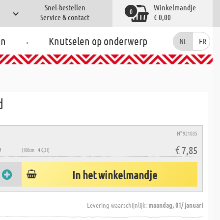
Snel-bestellen
Winkelmandje
0
Service & contact
€ 0,00
.
en
Knutselen op onderwerp
NL
FR
d
N° 921035
€ 7,85
W
(100cm = € 0,31)
In het winkelmandje
Levering waarschijnlijk:
maandag, 01/ januari