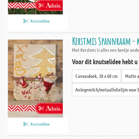
Knutselidee
Kerstmis Spannraam - 
Met Kerstmis is alles een beetje an
Voor dit knutselidee hebt u
Canvasdoek, 30 x 60 cm
Matte a
Anlegemilch/metaalfolielijm voor 
Knutselidee