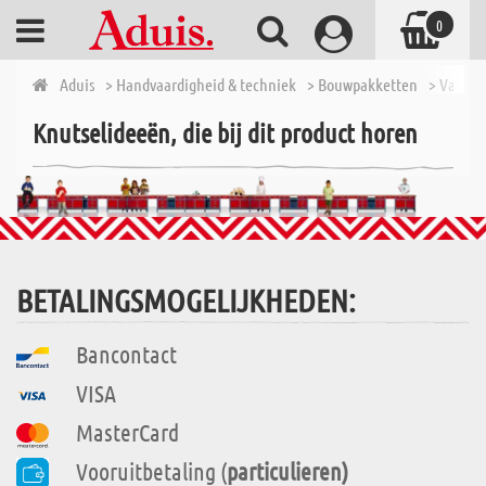
0
Aduis
> Handvaardigheid & techniek
> Bouwpakketten
> Van 7 t
Knutselideeën, die bij dit product horen
BETALINGSMOGELIJKHEDEN:
Bancontact
VISA
MasterCard
Vooruitbetaling (
particulieren)