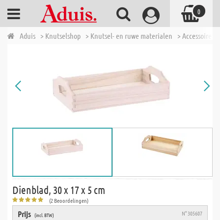
0
Aduis
> Knutselshop
> Knutsel- en ruwe materialen
> Accessoires 
Dienblad, 30 x 17 x 5 cm
(2 Beoordelingen)
Prijs
N° 305607
(incl. BTW)