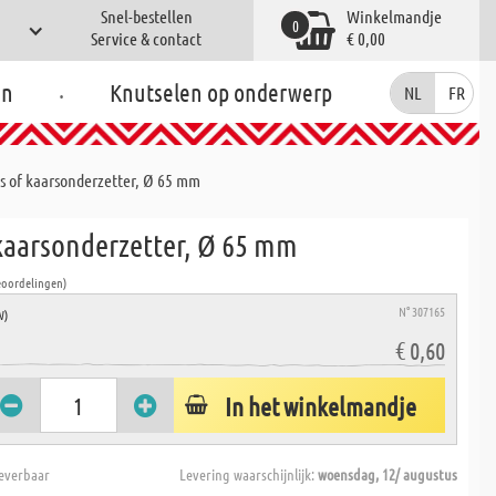
Snel-bestellen
Winkelmandje
0
Service & contact
€ 0,00
.
en
Knutselen op onderwerp
NL
FR
s of kaarsonderzetter, Ø 65 mm
 kaarsonderzetter, Ø 65 mm
eoordelingen)
N° 307165
W)
€ 0,60
In het winkelmandje
everbaar
Levering waarschijnlijk:
woensdag, 12/ augustus