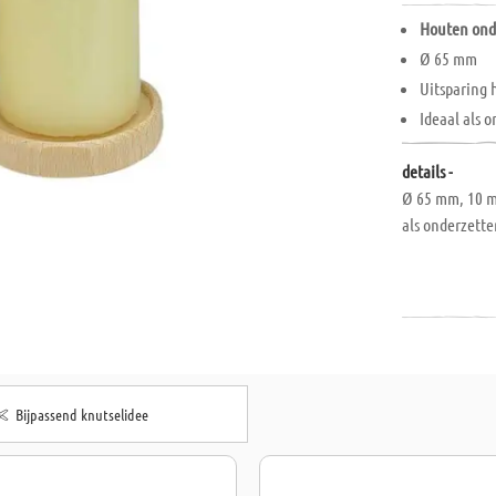
Houten ond
Ø 65 mm
Uitsparing
Ideaal als 
details -
Ø 65 mm, 10 m
als onderzette
Bijpassend knutselidee