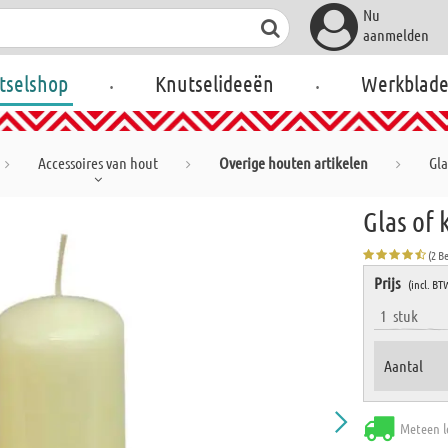
Nu
aanmelden
.
.
tselshop
Knutselideeën
Werkblad
Accessoires van hout
Overige houten artikelen
Gla
Glas of
(2 B
Prijs
(incl. BT
1
stuk
Aantal
Meteen l