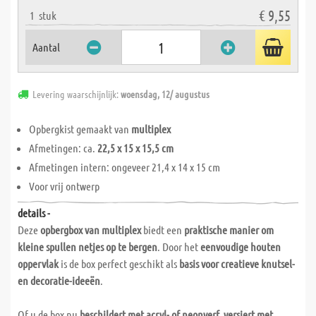
€ 9,55
1
stuk
Aantal
Levering waarschijnlijk:
woensdag, 12/ augustus
Opbergkist gemaakt van
multiplex
Afmetingen: ca.
22,5 x 15 x 15,5 cm
Afmetingen intern: ongeveer 21,4 x 14 x 15 cm
Voor vrij ontwerp
details -
Deze
opbergbox van multiplex
biedt een
praktische manier om
kleine spullen netjes op te bergen
. Door het
eenvoudige houten
oppervlak
is de box perfect geschikt als
basis voor creatieve knutsel-
en decoratie-ideeën
.
Of u de box nu
beschildert met acryl- of neonverf, versiert met