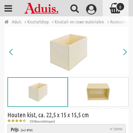
0
Aduis
> Knutselshop
> Knutsel- en ruwe materialen
> Accessoires 
Houten kist, ca. 22,5 x 15 x 15,5 cm
(10 Beoordelingen)
Prijs
N° 200998
(incl. BTW)