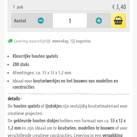
€ 5,40
1
pak
Aantal
Levering waarschijnlijk:
woensdag, 12/ augustus
Kleurrijke houten spatels
200 stuks
Afmetingen: ca. 55 x 12 x 1,2 mm
Ideaal voor
knutselwerkjes en het bouwen van modellen en
constructies
details -
De
houten spatels
of
ijsstokjes
zijn veelzijdig knutselmateriaal voor
creatieve projecten.
De
gekleurde houten stokjes
hebben een formaat van ca.
55 x 12 x
1,2 mm
en zijn ideaal om te
knutselen
,
modellen te bouwen
of voor
verschillende creatieve constructies. Levering in een
verpakking