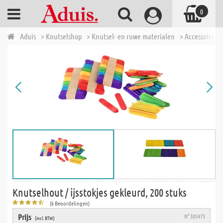
0
Aduis
> Knutselshop
> Knutsel- en ruwe materialen
> Accessoires 
Knutselhout / ijsstokjes gekleurd, 200 stuks
(6 Beoordelingen)
Prijs
N° 305473
(incl. BTW)