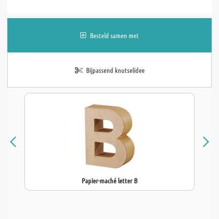
Besteld samen met
Bijpassend knutselidee
Papier-maché letter B