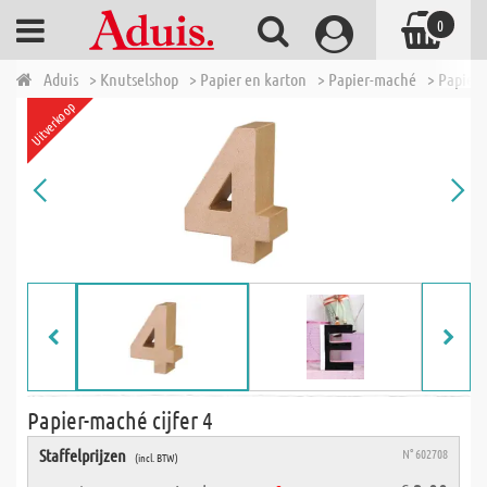
0
Aduis
> Knutselshop
> Papier en karton
> Papier-maché
> Papier-
Uitverkoop
Papier-maché cijfer 4
Staffelprijzen
N° 602708
(incl. BTW)