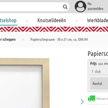
Nu
aanmelden
.
.
tselshop
Knutselideeën
Werkblad
er scheppen
Papierschepraam - 30 x 21 cm, ca. DIN A4
Papiersc
Prijs
(incl. BT
1
stuk
Aantal
Meteen l