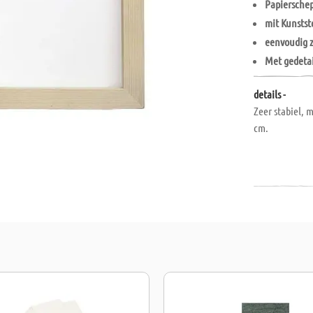
Papiersche
mit Kunsts
eenvoudig z
Met gedetai
details -
Zeer stabiel, 
cm.