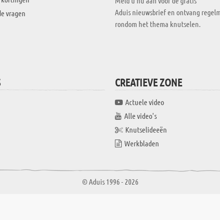
Meld u nu aan voor de gratis
Aduis nieuwsbrief en ontvang regelm
de vragen
rondom het thema knutselen.
S
CREATIEVE ZONE
Actuele video
Alle video's
Knutselideeën
Werkbladen
© Aduis 1996 - 2026