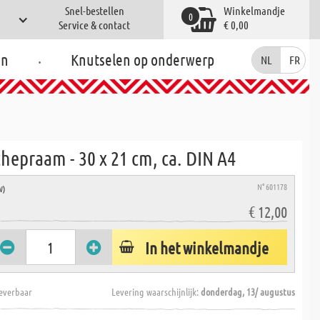
Snel-bestellen
Winkelmandje
0
Service & contact
€ 0,00
.
en
Knutselen op onderwerp
NL
FR
hepraam - 30 x 21 cm, ca. DIN A4
N° 601178
W)
€ 12,00
In het winkelmandje
everbaar
Levering waarschijnlijk:
donderdag, 13/ augustus