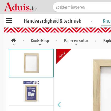
.
Handvaardigheid & techniek
Knu
Knutselshop
Papier en karton
Papi
Nieuw