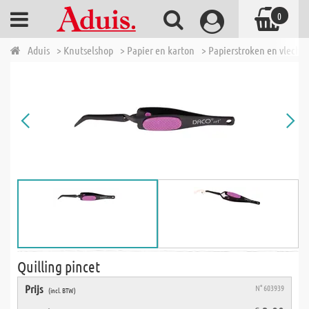
0
Aduis
> Knutselshop
> Papier en karton
> Papierstroken en vlecht
Quilling pincet
Prijs
N° 603939
(incl. BTW)