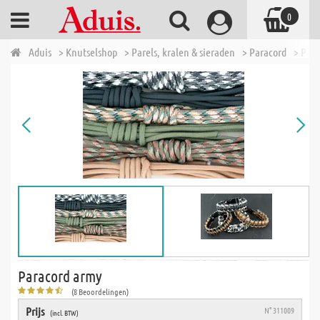
0
Aduis
> Knutselshop
> Parels, kralen & sieraden
> Paracord
> Par
Paracord army
(8 Beoordelingen)
Prijs
N° 311009
(incl. BTW)