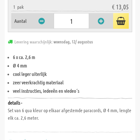
€ 13,05
1
pak
Aantal
Levering waarschijnlijk:
woensdag, 12/ augustus
6 x ca. 2,6 m
Ø 4 mm
cool leger uiterlijk
zeer veerkrachtig materiaal
veel instructies, iedeeën en viedeo´s
details -
Set van 6 qua kleur op elkaar afgestemde paracords, Ø 4 mm, lengte
elk ca. 2,6 meter.