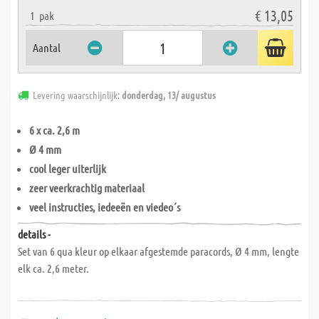
€ 13,05
1
pak
Aantal
Levering waarschijnlijk:
donderdag, 13/ augustus
6 x ca. 2,6 m
Ø 4 mm
cool leger uiterlijk
zeer veerkrachtig materiaal
veel instructies, iedeeën en viedeo´s
details -
Set van 6 qua kleur op elkaar afgestemde paracords, Ø 4 mm, lengte
elk ca. 2,6 meter.