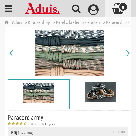
0
Aduis
> Knutselshop
> Parels, kralen & sieraden
> Paracord
> Par
Paracord army
(8 Beoordelingen)
Prijs
N° 311009
(incl. BTW)