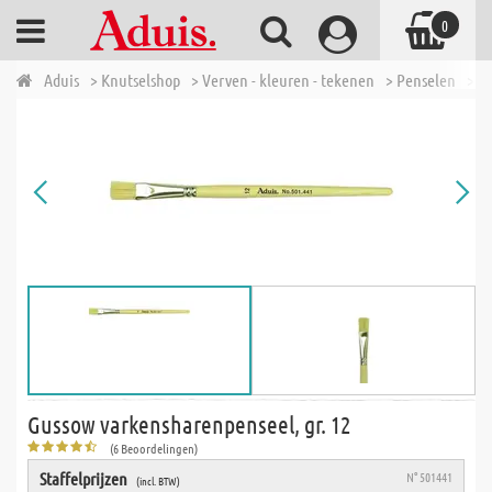
0
Aduis
> Knutselshop
> Verven - kleuren - tekenen
> Penselen
> G
Gussow varkensharenpenseel, gr. 12
(6 Beoordelingen)
Staffelprijzen
N° 501441
(incl. BTW)