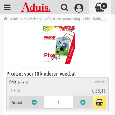
0
Aduis
> Knutselshop
> Creatieve vormgeving
> Pixel hobby
> Pixe
Pixelset voor 10 kinderen voetbal
Prijs
N° 607769
(incl. BTW)
€ 28,15
1
stuk
Aantal