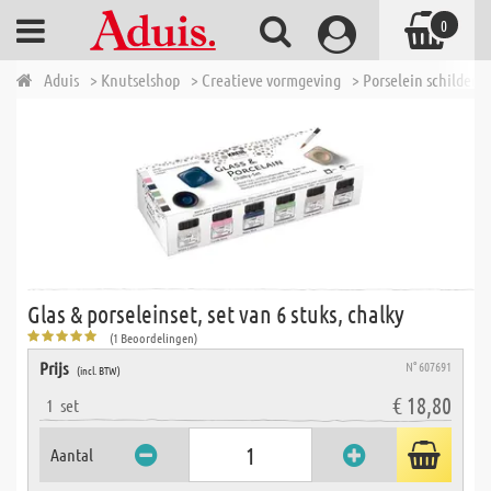
0
Aduis
> Knutselshop
> Creatieve vormgeving
> Porselein schildere
Glas & porseleinset, set van 6 stuks, chalky
(1 Beoordelingen)
Prijs
N° 607691
(incl. BTW)
€ 18,80
1
set
Aantal