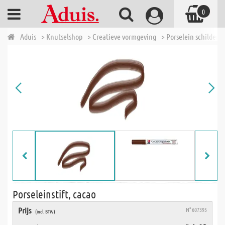
0
Aduis
> Knutselshop
> Creatieve vormgeving
> Porselein schildere
Porseleinstift, cacao
Prijs
N° 607395
(incl. BTW)