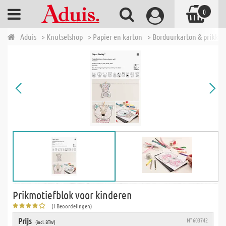
0
Aduis
> Knutselshop
> Papier en karton
> Borduurkarton & prikken
Prikmotiefblok voor kinderen
(1 Beoordelingen)
Prijs
N° 603742
(incl. BTW)