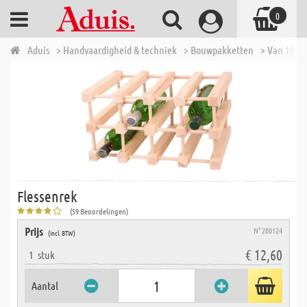
0
Aduis
> Handvaardigheid & techniek
> Bouwpakketten
> Van 10 tot
Flessenrek
(59 Beoordelingen)
Prijs
N° 200124
(incl. BTW)
€ 12,60
1
stuk
Aantal