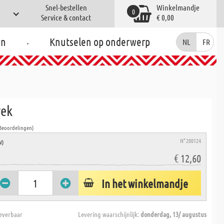
Snel-bestellen
Winkelmandje
0
Service & contact
€ 0,00
.
en
Knutselen op onderwerp
NL
FR
rek
 Beoordelingen)
N° 200124
W)
€ 12,60
In het winkelmandje
everbaar
Levering waarschijnlijk:
donderdag, 13/ augustus