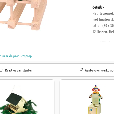
details -
Het flessenrek
met houten st
latten (30 x 3
12 flessen. He
De leerlingen 
en in elkaar m
uitbreiding va
g naar de productgroep
mm. Vanaf 11 j
Reacties van klanten
Aanbevolen werkblad