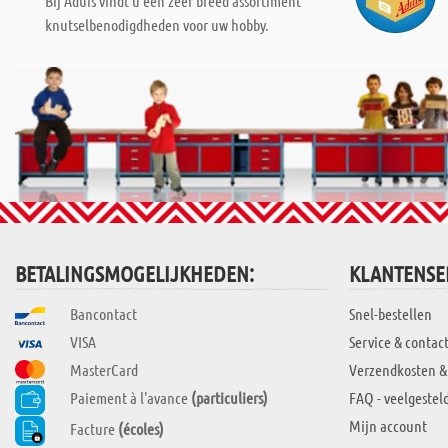
Bij Aduis vindt u een zeer breed assortiment
knutselbenodigdheden voor uw hobby.
BETALINGSMOGELIJKHEDEN:
KLANTENSE
Bancontact
Snel-bestellen
VISA
Service & contac
MasterCard
Verzendkosten &
Paiement à l'avance
(particuliers)
FAQ - veelgestel
Mijn account
Facture
(écoles)