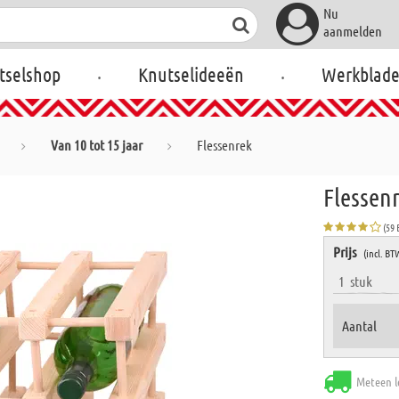
Nu
aanmelden
.
.
tselshop
Knutselideeën
Werkblad
Van 10 tot 15 jaar
Flessenrek
Flessen
(59
Prijs
(incl. BT
1
stuk
Aantal
Meteen l