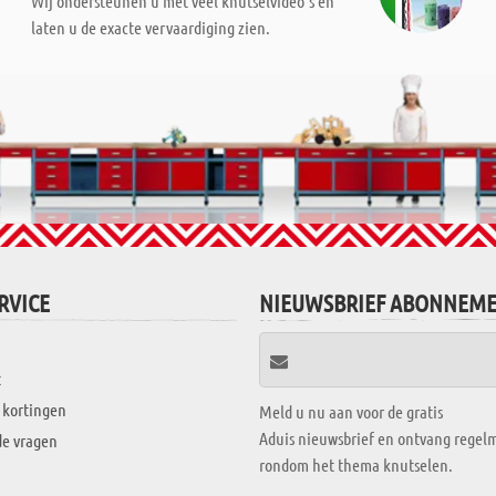
Wij ondersteunen u met veel knutselvideo's en
laten u de exacte vervaardiging zien.
RVICE
NIEUWSBRIEF ABONNEM
t
 kortingen
Meld u nu aan voor de gratis
Aduis nieuwsbrief en ontvang regelm
de vragen
rondom het thema knutselen.