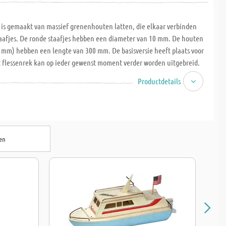
 is gemaakt van massief grenenhouten latten, die elkaar verbinden
aafjes. De ronde staafjes hebben een diameter van 10 mm. De houten
0 mm) hebben een lengte van 300 mm. De basisversie heeft plaats voor
t flessenrek kan op ieder gewenst moment verder worden uitgebreid.
leren hoe ze op de juiste manier stukken hout in elkaar moeten zetten
Productdetails
oeten lijmen. Al in de basisversie worden de gaten geboord voor een
n het flessenrek. De basisversie heeft een afmeting van 450 x 300 x 240
aar, 6 uur.
en