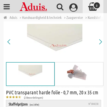
0
Aduis
> Handvaardigheid & techniek
> Zaagservice
> Kunststof zaa
PVC transparant harde folie - 0,7 mm, 20 x 35 cm
(2 Beoordelingen)
Staffelprijzen
N° 804238
(incl. BTW)