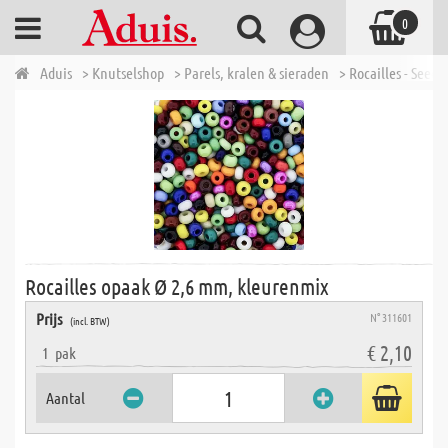
0
Aduis
> Knutselshop
> Parels, kralen & sieraden
> Rocailles - Seed 
Rocailles opaak Ø 2,6 mm, kleurenmix
Prijs
N° 311601
(incl. BTW)
€ 2,10
1
pak
Aantal