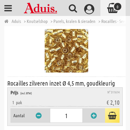
0
Aduis
> Knutselshop
> Parels, kralen & sieraden
> Rocailles - Seed 
Rocailles zilveren inzet Ø 4,5 mm, goudkleurig
Prijs
N° 311614
(incl. BTW)
€ 2,10
1
pak
Aantal