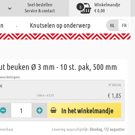
Snel-bestellen
Winkelmandje
0
Service & contact
€ 0,00
.
en
Knutselen op onderwerp
NL
FR
t beuken Ø 3 mm - 10 st. pak, 500 mm
Beoordelingen)
N° 803246
W)
€ 1,85
(100cm = € 0,37)
In het winkelmandje
everbaar
Levering waarschijnlijk:
dinsdag, 11/ augustus