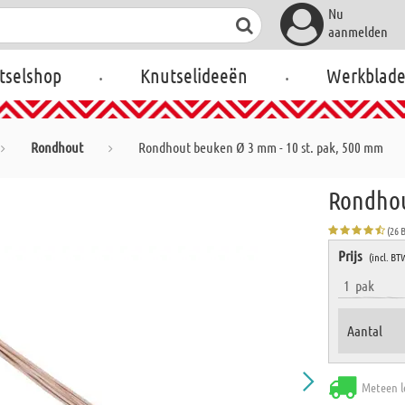
Nu
aanmelden
.
.
tselshop
Knutselideeën
Werkblad
Rondhout
Rondhout beuken Ø 3 mm - 10 st. pak, 500 mm
Rondhou
(26 
Prijs
(incl. BT
1
pak
Aantal
Meteen l