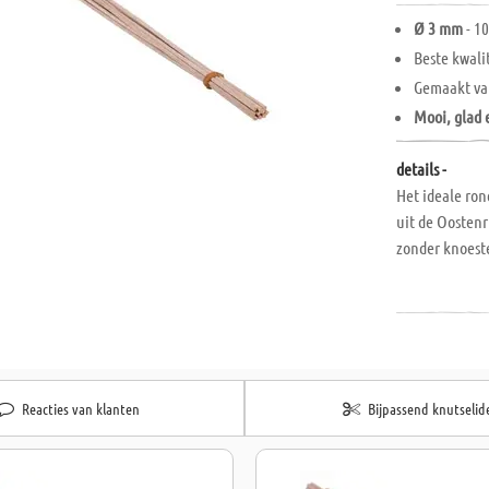
Ø 3 mm
- 10
Beste kwali
Gemaakt v
Mooi, glad 
details -
Het ideale ron
uit de Oostenr
zonder knoeste
Reacties van klanten
Bijpassend knutselid