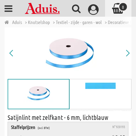
0
Aduis
> Knutselshop
> Textiel - zijde - garen - wol
> Decoratieve lin
Satijnlint met zelfkant - 6 mm, lichtblauw
Staffelprijzen
N° 920193
(incl. BTW)