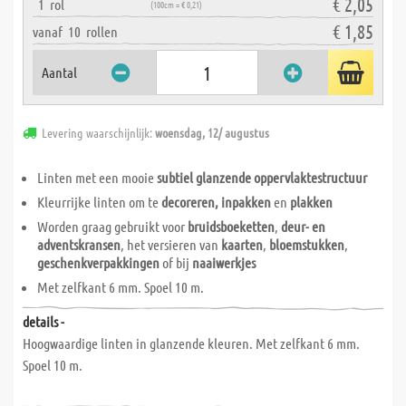
€ 2,05
1
rol
(100cm = € 0,21)
€ 1,85
vanaf
10
rollen
Aantal
Levering waarschijnlijk:
woensdag, 12/ augustus
Linten met een mooie
subtiel glanzende oppervlaktestructuur
Kleurrijke linten om te
decoreren, inpakken
en
plakken
Worden graag gebruikt voor
bruidsboeketten
,
deur- en
adventskransen
, het versieren van
kaarten
,
bloemstukken
,
geschenkverpakkingen
of bij
naaiwerkjes
Met zelfkant 6 mm. Spoel 10 m.
details -
Hoogwaardige linten in glanzende kleuren. Met zelfkant 6 mm.
Spoel 10 m.