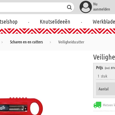
Nu
aanmelden
.
.
tselshop
Knutselideeën
Werkblad
Scharen en en cutters
Veiligheidscutter
Veilighe
Prijs
(incl. BT
1
stuk
Aantal
Meteen l