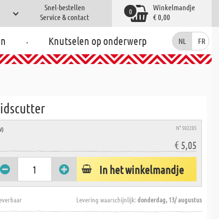
Snel-bestellen
Winkelmandje
0
Service & contact
€ 0,00
.
en
Knutselen op onderwerp
NL
FR
idscutter
N° 502285
W)
€ 5,05
In het winkelmandje
everbaar
Levering waarschijnlijk:
donderdag, 13/ augustus