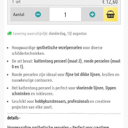
€ 12,60
1
set
Aantal
Levering waarschijnlijk:
donderdag, 13/ augustus
Hoogwaardige
synthetische vezelpenselen
voor diverse
schildertechnieken.
De set bevat:
kattentong penseel (maat 2)
,
ronde penselen (maat
0 en 1)
.
Ronde penselen zijn ideaal voor
fijne tot dikke lijnen
, krullen en
nauwkeurige contouren.
Het kattentong penseel is perfect voor
vloeiende lijnen
,
lippen
schminken
en inkleuren.
Geschikt voor
hobbykunstenaars, professionals
en creatieve
projecten van elke soort.
details -
Hoogwaardige synthetische penselen – Perfect voor creatieve