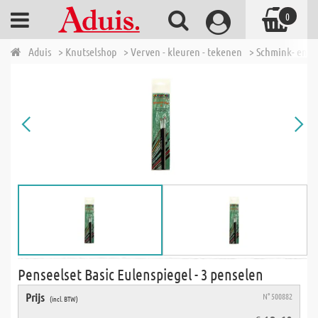
0
Aduis
> Knutselshop
> Verven - kleuren - tekenen
> Schmink- en fe
Penseelset Basic Eulenspiegel - 3 penselen
Prijs
N° 500882
(incl. BTW)