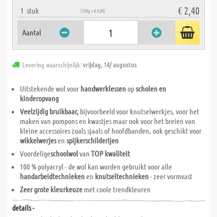
€ 2,40
1
stuk
(100g = € 4,80)
Aantal
Levering waarschijnlijk:
vrijdag, 14/ augustus
Uitstekende wol voor
handwerklessen
op
scholen en
kinderopvang
Veelzijdig bruikbaar,
bijvoorbeeld voor knutselwerkjes, voor het
maken van pompons en kwastjes maar ook voor het breien van
kleine accessoires zoals sjaals of hoofdbanden, ook geschikt voor
wikkelwerjes
en
spijkerschilderijen
Voordelige
schoolwol
van
TOP kwaliteit
100 % polyacryl - de wol kan worden gebruikt voor alle
handarbeidtechnieken
en
knutseltechnieken
- zeer vormvast
Zeer grote kleurkeuze
met coole trendkleuren
details -