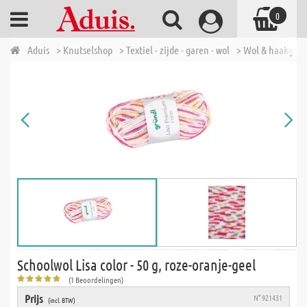
0
Aduis
> Knutselshop
> Textiel - zijde - garen - wol
> Wol & haakgar
Schoolwol Lisa color - 50 g, roze-oranje-geel
(1 Beoordelingen)
Prijs
N° 921431
(incl. BTW)