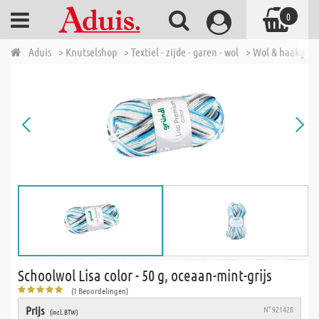
0
Aduis
> Knutselshop
> Textiel - zijde - garen - wol
> Wol & haakgar
Schoolwol Lisa color - 50 g, oceaan-mint-grijs
(1 Beoordelingen)
Prijs
N° 921428
(incl. BTW)