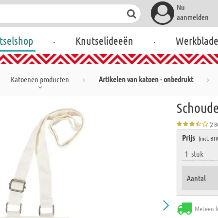
Nu
aanmelden
.
.
tselshop
Knutselideeën
Werkblad
Katoenen producten
Artikelen van katoen - onbedrukt
Schouder
(2 
Prijs
(incl. BT
1
stuk
Aantal
Meteen l