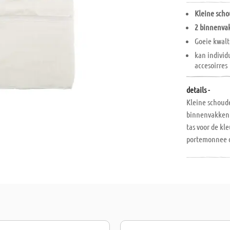
Kleine scho
2 binnenva
Goeie kwalt
kan individu
accesoirres
details -
Kleine schoud
binnenvakken 3
tas voor de kl
portemonnee o
textielverf, te
tas een pracht
gelegenheden