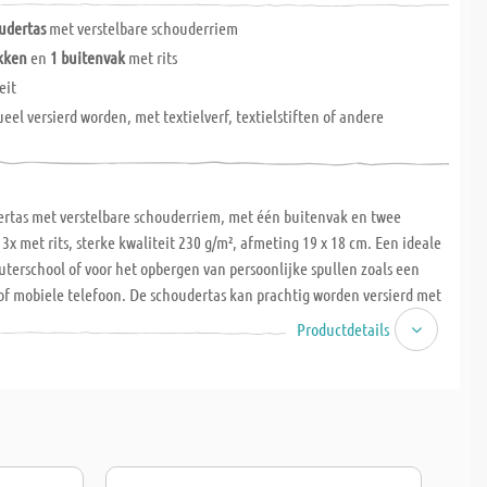
udertas
met verstelbare schouderriem
kken
en
1 buitenvak
met rits
eit
eel versierd worden, met textielverf, textielstiften of andere
ertas met verstelbare schouderriem, met één buitenvak en twee
x met rits, sterke kwaliteit 230 g/m², afmeting 19 x 18 cm. Een ideale
euterschool of voor het opbergen van persoonlijke spullen zoals een
f mobiele telefoon. De schoudertas kan prachtig worden versierd met
xtielkrijt, edelstenen of andere accessoires. Individueel versierd is de
Productdetails
ig cadeau voor Moederdag, verjaardag, Kerstmis of een andere
.