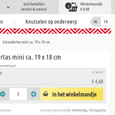
Snel-bestellen
Winkelmandje
0
Service & contact
€ 0,00
.
en
Knutselen op onderwerp
NL
FR
Schoudertas mini ca. 19 x 18 cm
tas mini ca. 19 x 18 cm
Beoordelingen)
N° 600101
W)
€ 4,60
In het winkelmandje
everbaar
Levering waarschijnlijk:
donderdag, 13/ augustus