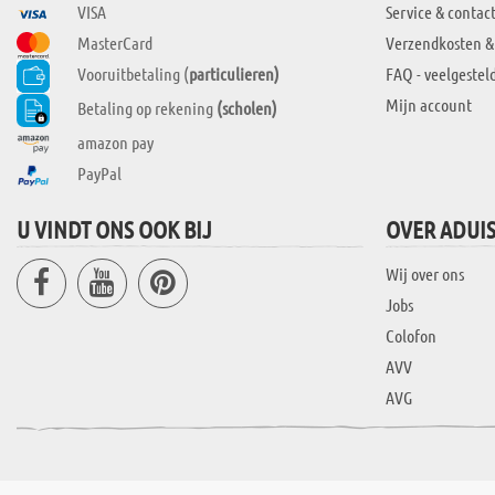
VISA
Service & contac
MasterCard
Verzendkosten &
Vooruitbetaling (
particulieren)
FAQ - veelgestel
Mijn account
Betaling op rekening
(scholen)
amazon pay
PayPal
U VINDT ONS OOK BIJ
OVER ADUI
Wij over ons
Jobs
Colofon
AVV
AVG