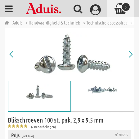
0
Aduis
> Handvaardigheid & techniek
> Technische accessoires
> Sc
Blikschroeven 100 st. pak, 2,9 x 9,5 mm
(2 Beoordelingen)
Prijs
N° 702205
(incl. BTW)