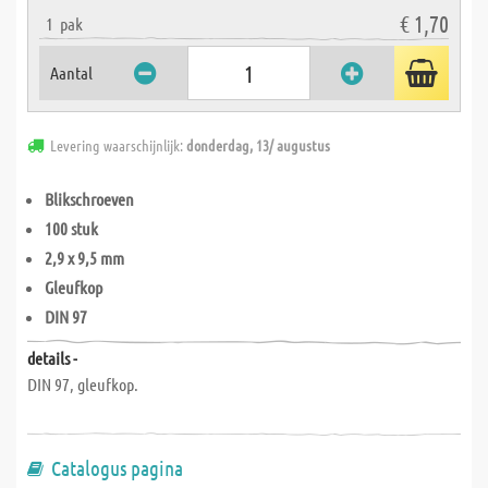
€ 1,70
1
pak
Aantal
Levering waarschijnlijk:
donderdag, 13/ augustus
Blikschroeven
100 stuk
2,9 x 9,5 mm
Gleufkop
DIN 97
details -
DIN 97, gleufkop.
Catalogus pagina