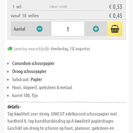
€ 0,55
1
vel
(100cm² = € 0,09)
€ 0,45
vanaf
50
vellen
Aantal
Levering waarschijnlijk:
donderdag, 13/ augustus
Corundum schuurpapier
Droog schuurpapier
Substraat:
Papier
Hout, stopverf, speksteen & metaal
korrel 100, fijn
details -
Top kwaliteit zeer stevig. UNICUT edelkorund schuurpapier met
hardheid 8, top kunstharsbinding op A-kwaliteit papierdrager.
Geschikt om droog te schuren op hout, plamuur, speksteen en