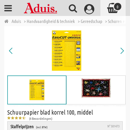
0
Aduis
> Handvaardigheid & techniek
> Gereedschap
> Schuren en p
Schuurpapier blad korrel 100, middel
(4 Beoordelingen)
Staffelprijzen
N° 501473
(incl. BTW)