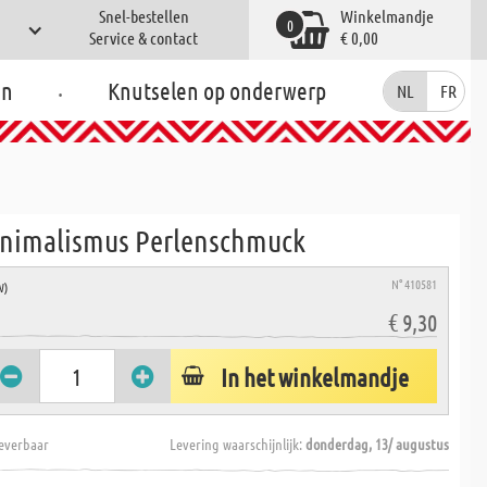
Snel-bestellen
Winkelmandje
0
Service & contact
€ 0,00
.
en
Knutselen op onderwerp
NL
FR
nimalismus Perlenschmuck
N° 410581
W)
€ 9,30
In het winkelmandje
everbaar
Levering waarschijnlijk:
donderdag, 13/ augustus