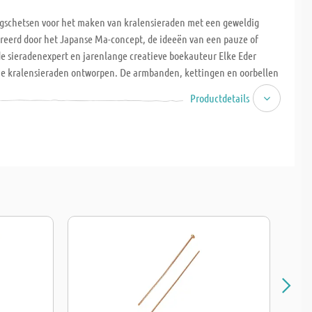
jgschetsen voor het maken van kralensieraden met een geweldig
ireerd door het Japanse Ma-concept, de ideeën van een pauze of
de sieradenexpert en jarenlange creatieve boekauteur Elke Eder
he kralensieraden ontworpen. De armbanden, kettingen en oorbellen
r eenvoudige, tijdloze elegantie. Met behulp van rijgschetsen en
Productdetails
e knoopinstructies kunnen de sieraden eenvoudig worden nagemaakt.
ld staan van wat je uit een paar kralen kunt toveren. En is een
rmband niet een prachtig persoonlijk cadeau? Softcover, 32 pagina's,
appen. LET OP: Boeken zijn Duitstalig en kunnen niet worden
ourneerd.