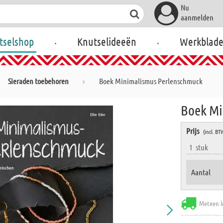
Nu
aanmelden
.
.
tselshop
Knutselideeën
Werkblad
Sieraden toebehoren
Boek Minimalismus Perlenschmuck
Boek Mi
Prijs
(incl. BT
1
stuk
Aantal
Meteen l