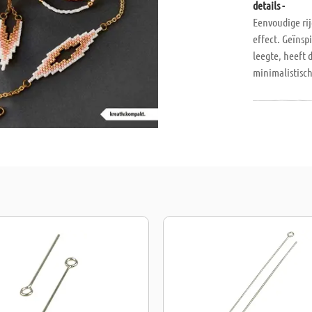
details -
Eenvoudige ri
effect. Geïnsp
leegte, heeft 
minimalistisc
overtuigen doo
gedetailleerd
Je zult verste
zelfgemaakte a
17 x 22 cm, fl
geruild/geret