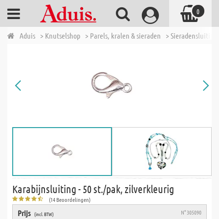
0
Aduis
> Knutselshop
> Parels, kralen & sieraden
> Sieradensluiting
Karabijnsluiting - 50 st./pak, zilverkleurig
(14 Beoordelingen)
Prijs
N° 305090
(incl. BTW)