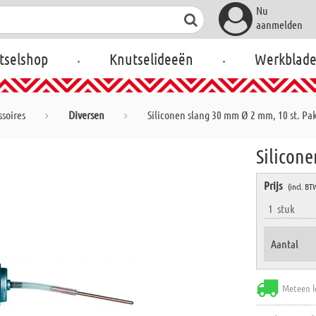
Nu
aanmelden
.
.
tselshop
Knutselideeën
Werkblad
soires
Diversen
Siliconen slang 30 mm Ø 2 mm, 10 st. Pa
Silicone
Prijs
(incl. BT
1
stuk
Aantal
Meteen l