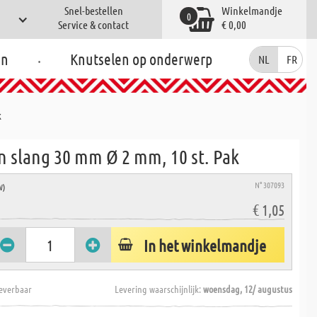
Snel-bestellen
Winkelmandje
0
Service & contact
€ 0,00
.
en
Knutselen op onderwerp
NL
FR
k
n slang 30 mm Ø 2 mm, 10 st. Pak
N° 307093
W)
€ 1,05
In het winkelmandje
everbaar
Levering waarschijnlijk:
woensdag, 12/ augustus