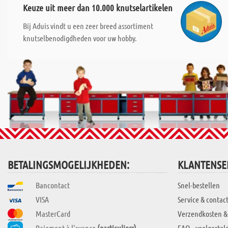
Keuze uit meer dan 10.000 knutselartikelen
Bij Aduis vindt u een zeer breed assortiment
knutselbenodigdheden voor uw hobby.
BETALINGSMOGELIJKHEDEN:
KLANTENSE
Bancontact
Snel-bestellen
VISA
Service & contac
MasterCard
Verzendkosten &
Paiement à l'avance
(particuliers)
FAQ - veelgestel