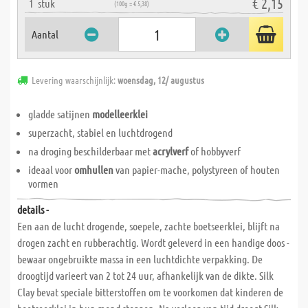
€ 2,15
1
stuk
(100g = € 5,38)
Aantal
Levering waarschijnlijk:
woensdag, 12/ augustus
gladde satijnen
modelleerklei
superzacht, stabiel en luchtdrogend
na droging beschilderbaar met
acrylverf
of hobbyverf
ideaal voor
omhullen
van papier-mache, polystyreen of houten
vormen
details -
Een aan de lucht drogende, soepele, zachte boetseerklei, blijft na
drogen zacht en rubberachtig. Wordt geleverd in een handige doos -
bewaar ongebruikte massa in een luchtdichte verpakking. De
droogtijd varieert van 2 tot 24 uur, afhankelijk van de dikte. Silk
Clay bevat speciale bitterstoffen om te voorkomen dat kinderen de