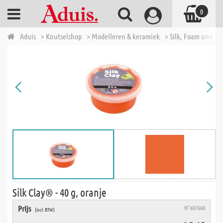
0
Aduis
> Knutselshop
> Modelleren & keramiek
> Silk, Foam und Pe
Silk Clay® - 40 g, oranje
Prijs
N° 607660
(incl. BTW)