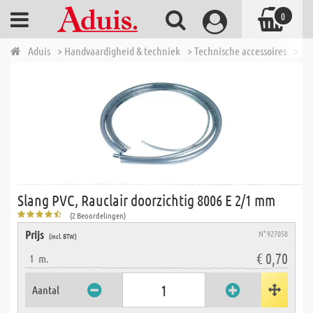
0
Aduis
> Handvaardigheid & techniek
> Technische accessoires
> Di
Slang PVC, Rauclair doorzichtig 8006 E 2/1 mm
(2 Beoordelingen)
Prijs
N° 927058
(incl. BTW)
€ 0,70
1
m.
Aantal