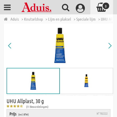
0
Aduis
> Knutselshop
> Lijm en plaksel
> Speciale lijm
> UHU Allpla
UHU Allplast, 30 g
(11 Beoordelingen)
Prijs
N° 702222
(incl. BTW)