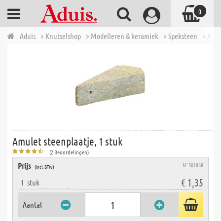
0
Aduis
> Knutselshop
> Modelleren & keramiek
> Speksteen
> Amul
Amulet steenplaatje, 1 stuk
(2 Beoordelingen)
Prijs
N° 501868
(incl. BTW)
€ 1,35
1
stuk
Aantal