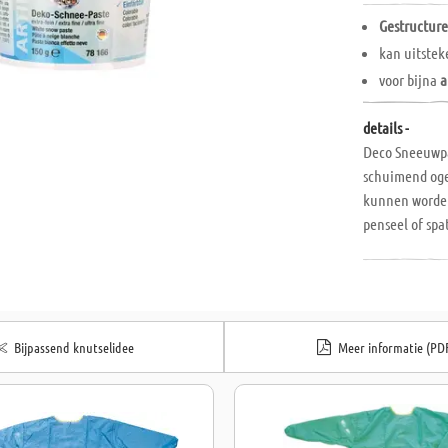
Gestructur
kan uitstek
voor bijna
a
details -
Deco Sneeuwpas
schuimend oge
kunnen worden
penseel of sp
worden gemode
acrylverf of o
zoals hout, pa
glas, steen, b
zijn.
Bijpassend knutselidee
Meer informatie (PD