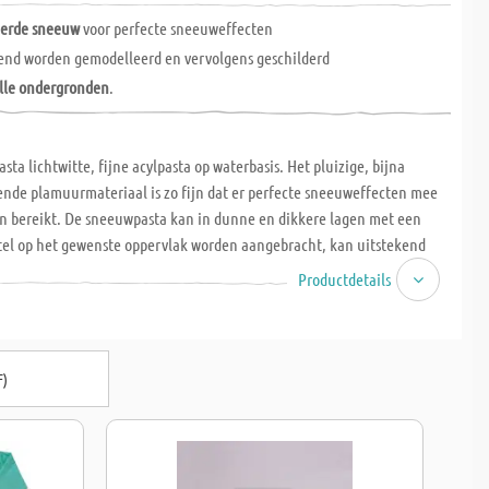
eerde sneeuw
voor perfecte sneeuweffecten
end worden gemodelleerd en vervolgens geschilderd
lle ondergronden
.
ta lichtwitte, fijne acylpasta op waterbasis. Het pluizige, bijna
nde plamuurmateriaal is zo fijn dat er perfecte sneeuweffecten mee
 bereikt. De sneeuwpasta kan in dunne en dikkere lagen met een
atel op het gewenste oppervlak worden aangebracht, kan uitstekend
lleerd. De getextureerde sneeuw kan worden ingekleurd met
Productdetails
verschilderd na de droogtijd. Geschikt voor bijna alle oppervlakken,
pier, karton, MDF, polystyreen, keramiek, metaal, kunststof, canvas,
eton en nog veel meer. Het oppervlak moet droog, schoon en vetvrij
F)