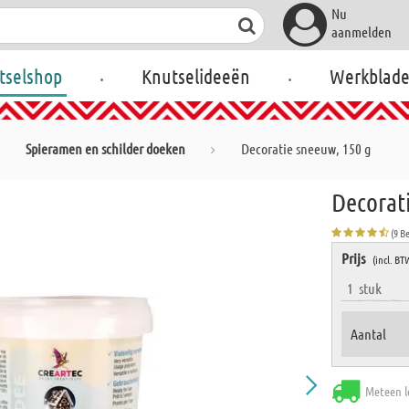
Nu
aanmelden
.
.
tselshop
Knutselideeën
Werkblad
Spieramen en schilder doeken
Decoratie sneeuw, 150 g
Decorat
(9 B
Prijs
(incl. BT
1
stuk
Aantal
Meteen l