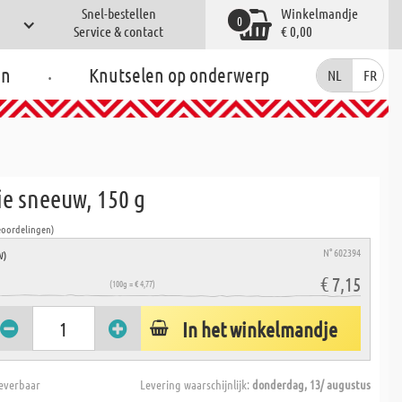
Snel-bestellen
Winkelmandje
0
Service & contact
€ 0,00
.
en
Knutselen op onderwerp
NL
FR
ie sneeuw, 150 g
eoordelingen)
N° 602394
W)
€ 7,15
(100g = € 4,77)
In het winkelmandje
everbaar
Levering waarschijnlijk:
donderdag, 13/ augustus