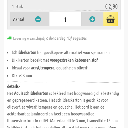
€ 2,90
1
stuk
Aantal
Levering waarschijnlijk:
donderdag, 13/ augustus
Schilderkarton
het goedkopere alternatief voor spanramen
Dik karton bedekt met
voorgestreken katoenen stof
Ideaal voor
acryl,tempera, gouache en oliverf
Dikte: 3 mm
details -
Het
Aduis schilderkarton
is bekleed met hoogwaardig oliebestendig
en geprepareerd katoen. Het schilderskarton is geschikt voor
olieverf, acrylverf, tempera en gouache. Het bord is aan de
achterkant gelamineerd en heeft een hoogwaardige
linnenstructuur in reliëf. Materiaaldikte 3 mm, framedikte 18 mm.
Schilderkarton is het voordelige alternatief voor spanramen. Voor