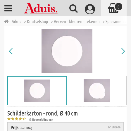
0
Aduis
> Knutselshop
> Verven - kleuren - tekenen
> Spieramen en 
Schilderkarton - rond, Ø 40 cm
(3 Beoordelingen)
Prijs
N° 500606
(incl. BTW)