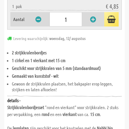
€ 4,85
1
pak
Aantal
Levering waarschijnlijk:
woensdag, 12/ augustus
2 strijkkralenbordjes
1 cirkel en 1 vierkant met 15 cm
Geschikt voor strijkkralen van 5 mm (standaardmaat)
Gemaakt van kunststof - wit
Gewoon de strijkkralen plaatsen, het bakpapier erop leggen,
strijken en laten afkoelen!
details -
Strijkkralenbordjesset
"rond en vierkant" voor strijkkralen. 2 stuks
per verpakking, een
rond
en een
vierkant
van ca.
15 cm
.
De
legplaten
zijn geschikt voor het knutselen met de
Nabbi bio