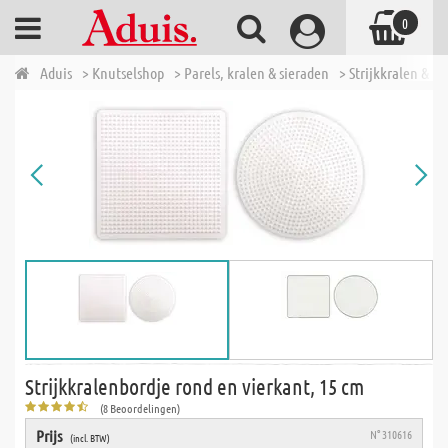
0
Aduis
> Knutselshop
> Parels, kralen & sieraden
> Strijkkralen & t
Strijkkralenbordje rond en vierkant, 15 cm
(8 Beoordelingen)
Prijs
N° 310616
(incl. BTW)