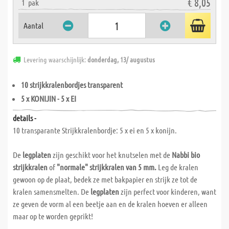
€ 8,05
1
pak
Aantal
Levering waarschijnlijk:
donderdag, 13/ augustus
10 strijkkralenbordjes transparent
5 x KONIJIN - 5 x EI
details -
10 transparante Strijkkralenbordje: 5 x ei en 5 x konijn.
De
legplaten
zijn geschikt voor het knutselen met de
Nabbi bio
strijkkralen
of
"normale" strijkkralen van 5 mm.
Leg de kralen
gewoon op de plaat, bedek ze met bakpapier en strijk ze tot de
kralen samensmelten. De
legplaten
zijn perfect voor kinderen, want
ze geven de vorm al een beetje aan en de kralen hoeven er alleen
maar op te worden geprikt!