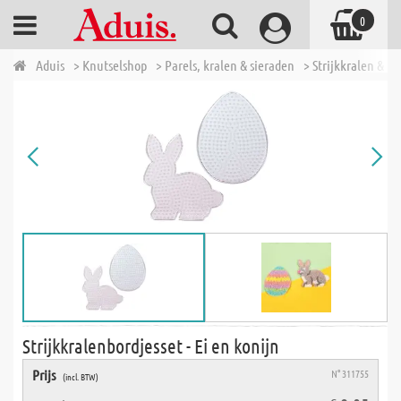
0
Aduis
> Knutselshop
> Parels, kralen & sieraden
> Strijkkralen & t
Strijkkralenbordjesset - Ei en konijn
Prijs
N° 311755
(incl. BTW)