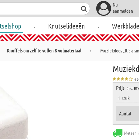
Nu
aanmelden
.
.
tselshop
Knutselideeën
Werkblad
Knuffels om zelf te vullen & vulmateriaal
Muziekdoos „It’s a sm
Muziekdo
(6 
Prijs
(incl. BT
1
stuk
Aantal
Meteen l