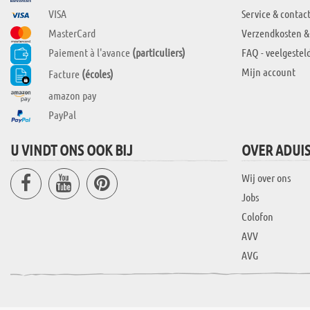
VISA
Service & contac
MasterCard
Verzendkosten &
Paiement à l'avance
(particuliers)
FAQ - veelgestel
Mijn account
Facture
(écoles)
amazon pay
PayPal
U VINDT ONS OOK BIJ
OVER ADUI
Wij over ons
Jobs
Colofon
AVV
AVG