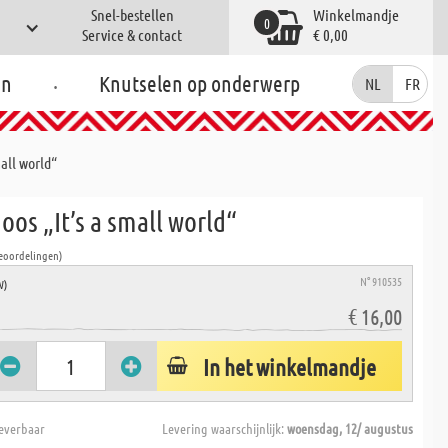
Snel-bestellen
Winkelmandje
0
Service & contact
€ 0,00
.
en
Knutselen op onderwerp
NL
FR
all world“
os „It’s a small world“
Beoordelingen)
N° 910535
W)
€ 16,00
In het winkelmandje
everbaar
Levering waarschijnlijk:
woensdag, 12/ augustus