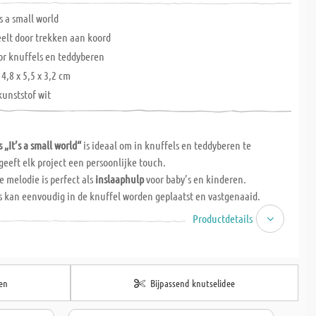
’s a small world
elt door trekken aan koord
r knuffels en teddyberen
 4,8 x 5,5 x 3,2 cm
unststof wit
„It’s a small world“
is ideaal om in knuffels en teddyberen te
eeft elk project een persoonlijke touch.
 melodie is perfect als
inslaaphulp
voor baby’s en kinderen.
 kan eenvoudig in de knuffel worden geplaatst en vastgenaaid.
oord te trekken speelt de melodie.
Productdetails
ekkoord
is de bediening eenvoudig.
te van ca.
4,8 x 5,5 x 3,2 cm
makkelijk te verwerken.
kunststof
in witte kleur.
Y projecten en cadeaus.
en
Bijpassend knutselidee