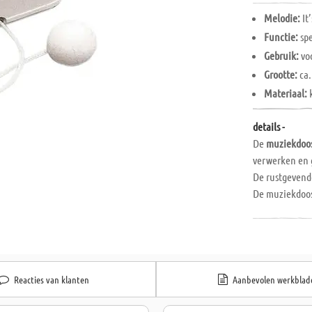
Melodie:
It
Functie:
spe
Gebruik:
voo
Grootte:
ca.
Materiaal:
k
details -
De
muziekdoos 
verwerken en g
De rustgevende
De muziekdoos
Door aan het k
Dankzij het
tr
Met een groot
Gemaakt van
Ideaal voor DI
Reacties van klanten
Aanbevolen werkblad