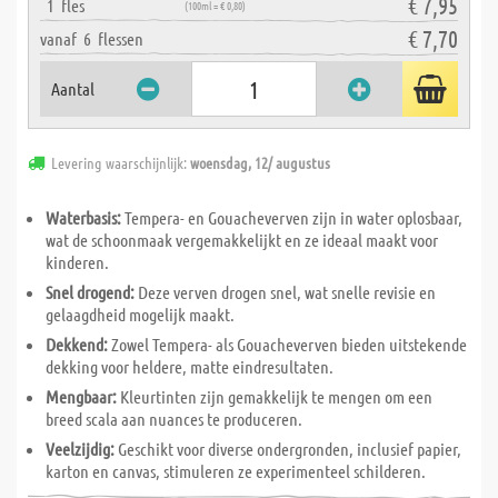
€ 7,95
1
fles
(100ml = € 0,80)
€ 7,70
vanaf
6
flessen
Aantal
Levering waarschijnlijk:
woensdag, 12/ augustus
Waterbasis:
Tempera- en Gouacheverven zijn in water oplosbaar,
wat de schoonmaak vergemakkelijkt en ze ideaal maakt voor
kinderen.
Snel drogend:
Deze verven drogen snel, wat snelle revisie en
gelaagdheid mogelijk maakt.
Dekkend:
Zowel Tempera- als Gouacheverven bieden uitstekende
dekking voor heldere, matte eindresultaten.
Mengbaar:
Kleurtinten zijn gemakkelijk te mengen om een
breed scala aan nuances te produceren.
Veelzijdig:
Geschikt voor diverse ondergronden, inclusief papier,
karton en canvas, stimuleren ze experimenteel schilderen.