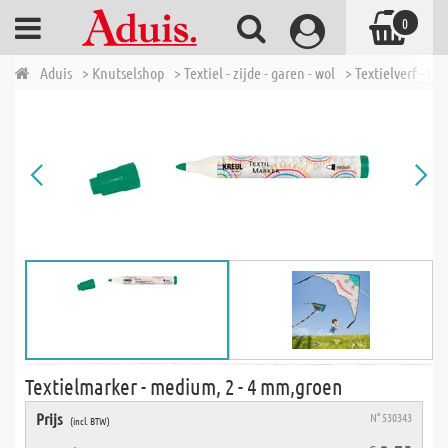
0
Aduis
> Knutselshop
> Textiel - zijde - garen - wol
> Textielverf - bat
Textielmarker - medium, 2 - 4 mm,groen
Prijs
N° 530343
(incl. BTW)