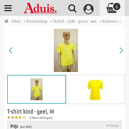
0
Aduis
> Knutselshop
> Textiel - zijde - garen - wol
> Katoenen prod
T-shirt kind - geel, M
(3 Beoordelingen)
Prijs
N° 920536
(incl. BTW)