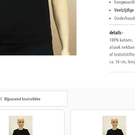
hoogwaardi
Veelzijdig
Onderhouds
details -
100% katoen, 
alsook nekband
of textielstif
ca. 56 cm, len
Bijpassend knutselidee