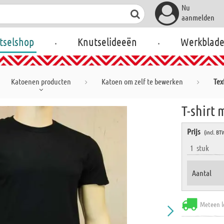
Nu
aanmelden
.
.
tselshop
Knutselideeën
Werkblad
Katoenen producten
Katoen om zelf te bewerken
Tex
T-shirt 
Prijs
(incl. BT
1
stuk
Aantal
Meteen l