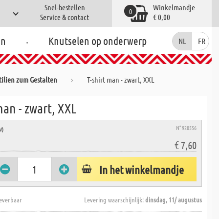
Snel-bestellen
Winkelmandje
0
Service & contact
€ 0,00
.
en
Knutselen op onderwerp
NL
FR
tilien zum Gestalten
T-shirt man - zwart, XXL
man - zwart, XXL
N° 920556
W)
€ 7,60
In het winkelmandje
everbaar
Levering waarschijnlijk:
dinsdag, 11/ augustus