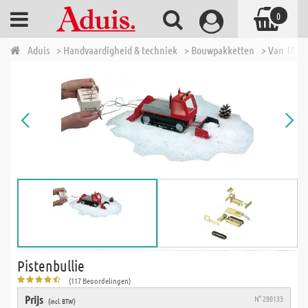
0
Aduis
> Handvaardigheid & techniek
> Bouwpakketten
> Van 10 tot
Pistenbullie
(117 Beoordelingen)
Prijs
N° 200133
(incl. BTW)