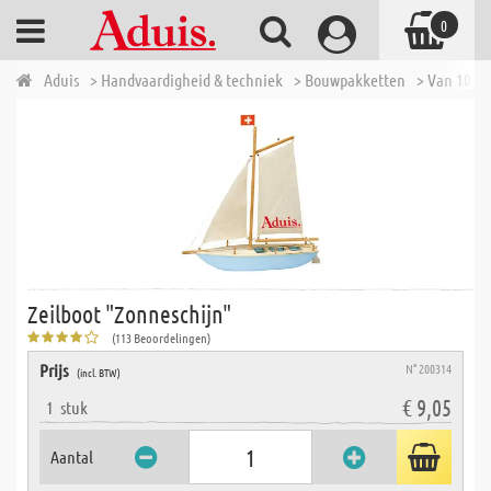
0
Aduis
> Handvaardigheid & techniek
> Bouwpakketten
> Van 10 tot
Zeilboot "Zonneschijn"
(113 Beoordelingen)
Prijs
N° 200314
(incl. BTW)
€ 9,05
1
stuk
Aantal